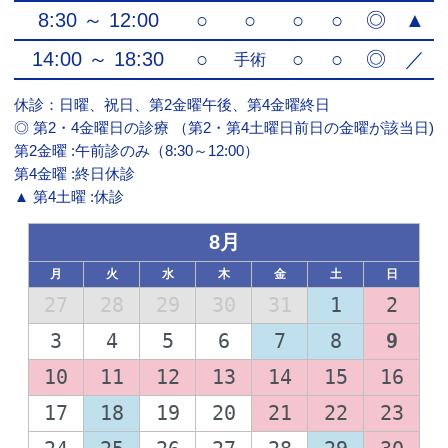
8:30 ～ 12:00
○
○
○
○
◎
▲
14:00 ～ 18:30
○
○
○
◎
／
手術
休診：日曜、祝日、第2金曜午後、第4金曜終日
◎ 第2・4金曜日の診療 （第2・第4土曜日前日の金曜が該当日)
第2金曜 :午前診のみ（8:30～12:00）
第4金曜 :終日休診
▲ 第4土曜 :休診
8月
月
火
水
木
金
土
日
27
28
29
30
31
1
2
3
4
5
6
7
8
9
10
11
12
13
14
15
16
17
18
19
20
21
22
23