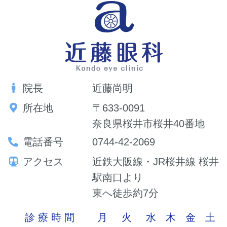
院長
近藤尚明
所在地
〒633-0091
奈良県桜井市桜井40番地
電話番号
0744-42-2069
アクセス
近鉄大阪線・JR桜井線 桜井
駅南口より
東へ徒歩約7分
診 療 時 間
月
火
水
木
金
土